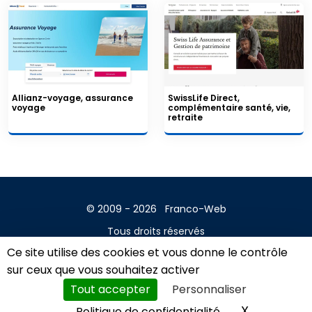
Allianz-voyage, assurance
SwissLife Direct,
voyage
complémentaire santé, vie,
retraite
© 2009 - 2026
Franco-Web
Tous droits réservés
Ce site utilise des cookies et vous donne le contrôle
Contact
sur ceux que vous souhaitez activer
Mentions légales
Tout accepter
Personnaliser
A propos
X
Masquer l
Politique de confidentialité