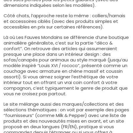
dimensions indiquées selon les modèles).
Côté chats, l’approche reste la même : colliers/harnais
et accessoires ciblés (avec des produits simples et
accessibles en prix sur certaines références).
Là où Les Fauves Mondains se différencie d’une boutique
animalière généraliste, c’est sur la partie “déco &
confort”. On retrouve des articles qui assumeraient
presque une place dans un intérieur design : des
sofas/canapés pour animaux au style marqué (jusqu’au
modèle inspiré “Louis XVI / rococo”, présenté comme un
couchage avec armature en chêne massif et coussin
assorti). Si vous aimez soigner l’esthétique de votre
intérieur tout en offrant un vrai coin confort à votre
compagnon, c’est typiquement le genre de produit que
vous ne croisez pas partout.
Le site mélange aussi des marques/collections et des
sélections thématiques : on voit par exemple des pages
“fournisseurs” (comme Milk & Pepper) avec une liste de
produits et des nouveautés mises en avant, et un site
proposé en deux langues (FR/EN), pratique si vous
commandez depuis l’étranger ou si vous offrez à