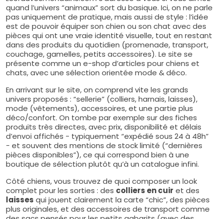
quand l’univers “animaux” sort du basique. Ici, on ne parle
pas uniquement de pratique, mais aussi de style : l’idée
est de pouvoir équiper son chien ou son chat avec des
pièces qui ont une vraie identité visuelle, tout en restant
dans des produits du quotidien (promenade, transport,
couchage, gamelles, petits accessoires). Le site se
présente comme un e-shop d’articles pour chiens et
chats, avec une sélection orientée mode & déco.
En arrivant sur le site, on comprend vite les grands
univers proposés : “sellerie” (colliers, harnais, laisses),
mode (vêtements), accessoires, et une partie plus
déco/confort. On tombe par exemple sur des fiches
produits très directes, avec prix, disponibilité et délais
d’envoi affichés - typiquement “expédié sous 24 à 48h”
- et souvent des mentions de stock limité (“dernières
pièces disponibles”), ce qui correspond bien à une
boutique de sélection plutôt qu’à un catalogue infini.
Côté chiens, vous trouvez de quoi composer un look
complet pour les sorties : des
colliers en cuir
et des
laisses
qui jouent clairement la carte “chic”, des pièces
plus originales, et des accessoires de transport comme
des sacs pensés pour les petits gabarits (avec des