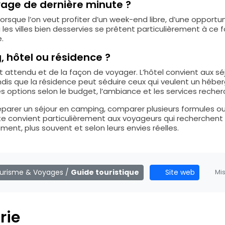
oyage de dernière minute ?
rsque l’on veut profiter d’un week-end libre, d’une opportun
les villes bien desservies se prêtent particulièrement à ce f
.
 hôtel ou résidence ?
 attendu et de la façon de voyager. L’hôtel convient aux séj
 tandis que la résidence peut séduire ceux qui veulent un h
options selon le budget, l’ambiance et les services recher
réparer un séjour en camping, comparer plusieurs formules
ite convient particulièrement aux voyageurs qui recherchent d
ement, plus souvent et selon leurs envies réelles.
urisme & Voyages
/
Guide touristique
Site web
Mis
rie