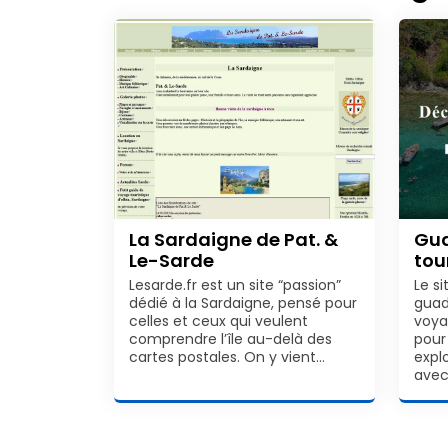
La Sardaigne de Pat. &
Gua
Le-Sarde
tou
Lesarde.fr est un site “passion”
Le s
dédié à la Sardaigne, pensé pour
guad
celles et ceux qui veulent
voya
comprendre l’île au-delà des
pour
cartes postales. On y vient…
explo
ave