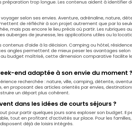
préparation trop longue. Les contenus aident à identifier d
yager selon ses envies. Aventure, adrénaline, nature, dét
rmettent de réfléchir à son projet autrement que par la seul
chée, mais pas encore le lieu précis où partir. Les rubriques 
es auberges de jeunesse, les applications utiles ou la locati
s contenus d’aide à la décision. Camping ou hôtel, réside
: ces angles permettent de mieux peser les avantages selon s
au budget maîtrisé, cette dimension comparative facilite l
week-end adaptée à son envie du moment 
xpérience recherchée : nature, ville, camping, détente, avent
 en proposant des articles orientés par envies, destinations
truire un départ plus cohérent.
ent dans les idées de courts séjours ?
out pour partir quelques jours sans exploser son budget. Il
, tout en profitant d’activités sur place. Pour les famille
disposent déjà de loisirs intégrés.