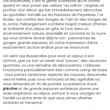
Les Busserolles, c’est le genre d’adresse qu’on choisit
quand on veut poser ses valises “au calme”, respirer, et
profiter d’un décor qui fait immédiatement décrocher
du quotidien. Installé sur les hauteurs de Peyreleau / Le
Rozier, aux confins des Gorges du Tarn et des Gorges de
la Jonte, l’hébergement combine l’esprit maison d’hôtes
et la liberté d’un séjour en gîte, le tout dans un
environnement nature, ensoleillé et convivial. Ici, la route
qui vous amène donne déjà le ton : panoramas de
gorges, grands espaces, et cette impression d’être
exactement au bon endroit pour se ressourcer.
On vient aux Busserolles pour vivre un séjour à son
rythme, que ce soit un week-end “pause”, des vacances
sportives, ou une semaine de découvertes. L’adresse
fonctionne particulièrement bien comme camp de base
: vous partez randonner, explorer les causses, descendre
vers la rivière, puis vous retrouvez un lieu agréable où
vous détendre en fin de journée. La présence d’une
piscine
et de grands espaces extérieurs donne une
vraie respiration au séjour, surtout si vous voyagez en
famille ou entre amis et que vous aimez alterner
activités et farniente.