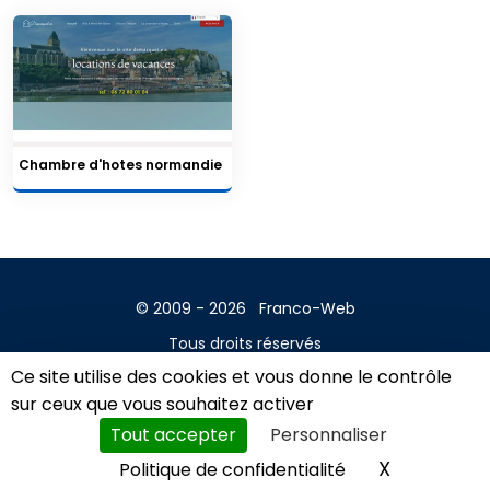
Chambre d'hotes normandie
© 2009 - 2026
Franco-Web
Tous droits réservés
Ce site utilise des cookies et vous donne le contrôle
Contact
sur ceux que vous souhaitez activer
Mentions légales
Tout accepter
Personnaliser
A propos
X
Masquer l
Politique de confidentialité