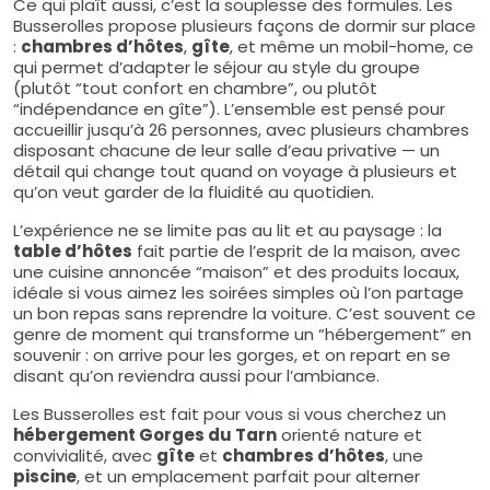
Ce qui plaît aussi, c’est la souplesse des formules. Les
Busserolles propose plusieurs façons de dormir sur place
:
chambres d’hôtes
,
gîte
, et même un mobil-home, ce
qui permet d’adapter le séjour au style du groupe
(plutôt “tout confort en chambre”, ou plutôt
“indépendance en gîte”). L’ensemble est pensé pour
accueillir jusqu’à 26 personnes, avec plusieurs chambres
disposant chacune de leur salle d’eau privative — un
détail qui change tout quand on voyage à plusieurs et
qu’on veut garder de la fluidité au quotidien.
L’expérience ne se limite pas au lit et au paysage : la
table d’hôtes
fait partie de l’esprit de la maison, avec
une cuisine annoncée “maison” et des produits locaux,
idéale si vous aimez les soirées simples où l’on partage
un bon repas sans reprendre la voiture. C’est souvent ce
genre de moment qui transforme un “hébergement” en
souvenir : on arrive pour les gorges, et on repart en se
disant qu’on reviendra aussi pour l’ambiance.
Les Busserolles est fait pour vous si vous cherchez un
hébergement Gorges du Tarn
orienté nature et
convivialité, avec
gîte
et
chambres d’hôtes
, une
piscine
, et un emplacement parfait pour alterner