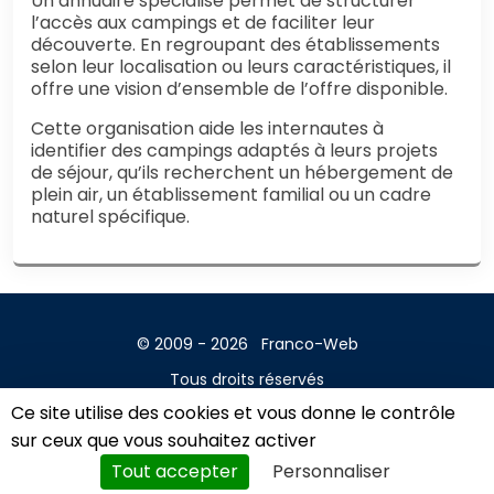
Un annuaire spécialisé permet de structurer
l’accès aux campings et de faciliter leur
découverte. En regroupant des établissements
selon leur localisation ou leurs caractéristiques, il
offre une vision d’ensemble de l’offre disponible.
Cette organisation aide les internautes à
identifier des campings adaptés à leurs projets
de séjour, qu’ils recherchent un hébergement de
plein air, un établissement familial ou un cadre
naturel spécifique.
© 2009 - 2026
Franco-Web
Tous droits réservés
Ce site utilise des cookies et vous donne le contrôle
Contact
sur ceux que vous souhaitez activer
Mentions légales
Tout accepter
Personnaliser
A propos