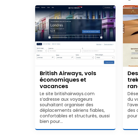
British Airways, vols
Des
économiques et
tre
vacances
ra
Le site britishairways.com
Dése
s’adresse aux voyageurs
du v
souhaitant organiser des
l’ave
déplacements aériens fiables,
des 
confortables et structurés, aussi
pour
bien pour…