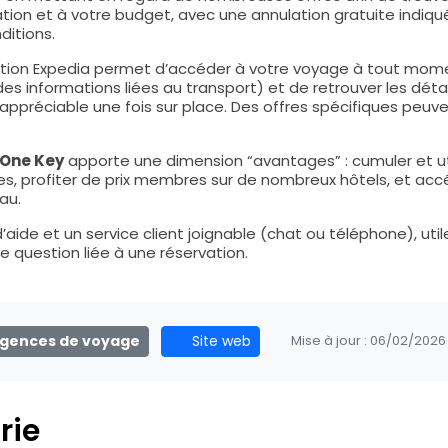
tion et à votre budget, avec une annulation gratuite indiqu
ditions.
lication Expedia permet d’accéder à votre voyage à tout mom
des informations liées au transport) et de retrouver les déta
 appréciable une fois sur place. Des offres spécifiques peuv
One Key
apporte une dimension “avantages” : cumuler et uti
es, profiter de prix membres sur de nombreux hôtels, et acc
au.
d’aide et un service client joignable (chat ou téléphone), util
e question liée à une réservation.
gences de voyage
Site web
Mise à jour :
06/02/2026
rie