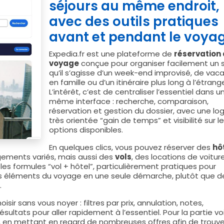
séjours au même endroit,
avec des outils pratiques
avant et pendant le voya
Expedia.fr est une plateforme de
réservation
voyage
conçue pour organiser facilement un s
qu’il s’agisse d’un week-end improvisé, de vac
en famille ou d’un itinéraire plus long à l’étrange
L’intérêt, c’est de centraliser l’essentiel dans u
même interface : recherche, comparaison,
réservation et gestion du dossier, avec une lo
très orientée “gain de temps” et visibilité sur l
options disponibles.
En quelques clics, vous pouvez réserver des
hô
ements variés, mais aussi des
vols
, des locations de voitur
 les formules “vol + hôtel”, particulièrement pratiques pour
eurs éléments du voyage en une seule démarche, plutôt que d
.
sir sans vous noyer : filtres par prix, annulation, notes,
ésultats pour aller rapidement à l’essentiel. Pour la partie vo
en mettant en regard de nombreuses offres afin de trouve