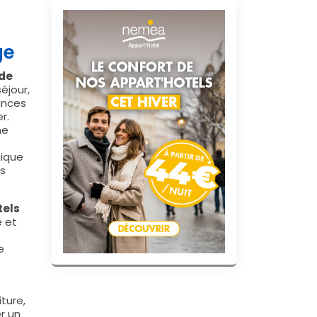
ge
 de
éjour,
ances
r.
ne
gique
es
tels
e et
e
iture,
r un