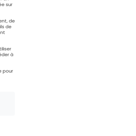
ée sur
ent, de
ils de
ent
liser
éder à
e pour