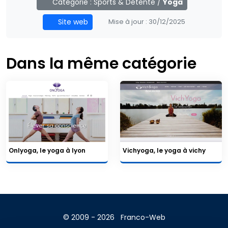
Catégorie :
Sports & Détente
/
Yoga
Site web
Mise à jour :
30/12/2025
Dans la même catégorie
Onlyoga, le yoga à lyon
Vichyoga, le yoga à vichy
© 2009 - 2026
Franco-Web