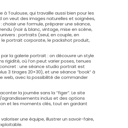
 à Toulouse, qui travaille aussi bien pour les
nd on veut des images naturelles et soignées,
 choisir une formule, préparer une séance,
rendu (noir & blanc, vintage, mise en scène,
univers : portraits (seul, en couple, en
le portrait corporate, le packshot produit,
par la galerie portrait : on découvre un style
 rigidité, où l’on peut varier poses, tenues
concret : une séance studio portrait est
 plus 3 tirages 20×30), et une séance “book” à
erie web, avec la possibilité de commander
nter la journée sans la “figer”. Le site
s/agrandissements inclus et des options
tion et les moments clés, tout en gardant
aloriser une équipe, illustrer un savoir-faire,
xploitable.