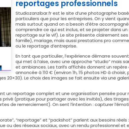
reportages professionnels
Studiozanzibar.fr est le site d’une photographe basée
particuliers que pour les entreprises. On y vient qua
mais surtout quand on a besoin d’être accompagné :
comprendre ce qui est inclus, et se projeter dans un 
reportage sur le vif). Le site présente clairement ses 
famille), mariage, mais aussi prestations pro comme 
ou le reportage d’entreprise.
En tant que particulier, l’expérience démarre souvent 
qui met à l’aise, avec une approche “studio” mais sans
et ambiances. Les tarifs affichés donnent un repère 
annoncée à 110 € (environ 1h, 15 photos HD à choisir,
ages 20×30). Le choix des images se fait ensuite via une gal
t un reportage complet et une organisation pensée pour raco
ivé (pratique pour partager avec les invités), des tirage
artes de remerciement). On sent l’intention : capturer l’émo
orate”, “reportage” et “packshot” parlent aux besoins réels : v
ue ou des réseaux sociaux, avec un rendu professionnel et e