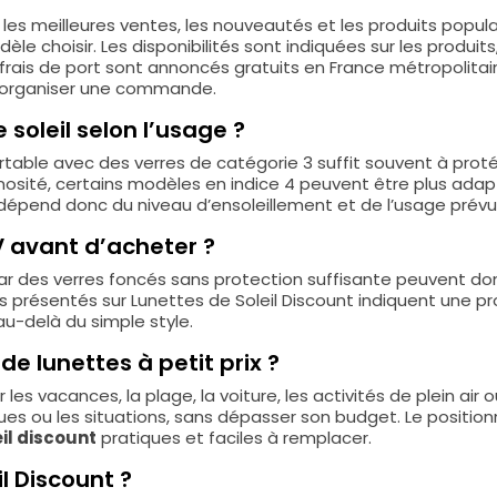
es meilleures ventes, les nouveautés et les produits populai
e choisir. Les disponibilités sont indiquées sur les produits, 
 frais de port sont annoncés gratuits en France métropolitai
r organiser une commande.
soleil selon l’usage ?
able avec des verres de catégorie 3 suffit souvent à protéger
nosité, certains modèles en indice 4 peuvent être plus adap
 dépend donc du niveau d’ensoleillement et de l’usage prévu
UV avant d’acheter ?
 car des verres foncés sans protection suffisante peuvent d
présentés sur Lunettes de Soleil Discount indiquent une pro
au-delà du simple style.
de lunettes à petit prix ?
r les vacances, la plage, la voiture, les activités de plein
enues ou les situations, sans dépasser son budget. Le posit
il discount
pratiques et faciles à remplacer.
l Discount ?