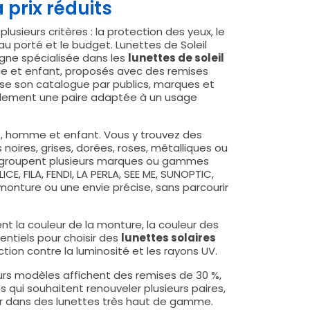
 prix réduits
usieurs critères : la protection des yeux, le
 au porté et le budget. Lunettes de Soleil
gne spécialisée dans les
lunettes de soleil
 et enfant, proposés avec des remises
ise son catalogue par publics, marques et
pidement une paire adaptée à un usage
e, homme et enfant. Vous y trouvez des
 noires, grises, dorées, roses, métalliques ou
s regroupent plusieurs marques ou gammes
E, FILA, FENDI, LA PERLA, SEE ME, SUNOPTIC,
onture ou une envie précise, sans parcourir
nt la couleur de la monture, la couleur des
sentiels pour choisir des
lunettes solaires
tion contre la luminosité et les rayons UV.
eurs modèles affichent des remises de 30 %,
 qui souhaitent renouveler plusieurs paires,
ir dans des lunettes très haut de gamme.