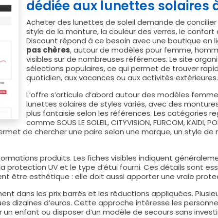
dédiée aux lunettes solaires à
Acheter des lunettes de soleil demande de concilier pl
style de la monture, la couleur des verres, le confort
Discount répond à ce besoin avec une boutique en li
pas chères
, autour de modèles pour femme, homme
visibles sur de nombreuses références. Le site organ
sélections populaires, ce qui permet de trouver ra
quotidien, aux vacances ou aux activités extérieures.
L’offre s’articule d’abord autour des modèles femm
lunettes solaires de styles variés, avec des montures
plus fantaisie selon les références. Les catégorie
comme SOUS LE SOLEIL, CITYVISION, FURCOM, KAIDI, POLIC
rmet de chercher une paire selon une marque, un style de m
ormations produits. Les fiches visibles indiquent généraleme
la protection UV et le type d’étui fourni. Ces détails sont es
 être esthétique : elle doit aussi apporter une vraie protec
nt dans les prix barrés et les réductions appliquées. Plusi
es dizaines d’euros. Cette approche intéresse les personnes
r un enfant ou disposer d’un modèle de secours sans invest