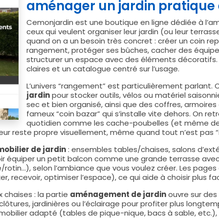
aménager un jardin pratique 
Cemonjardin est une boutique en ligne dédiée à l’a
ceux qui veulent organiser leur jardin (ou leur terras
quand on a un besoin très concret : créer un coin re
rangement, protéger ses bûches, cacher des équip
structurer un espace avec des éléments décoratifs. 
claires et un catalogue centré sur l’usage.
L’univers “rangement” est particulièrement parlant
jardin
pour stocker outils, vélos ou matériel saisonni
sec et bien organisé, ainsi que des coffres, armoires
fameux “coin bazar” qui s’installe vite dehors. On re
quotidien comme les cache-poubelles (et même de
érieur reste propre visuellement, même quand tout n’est pas
mobilier de jardin
: ensembles tables/chaises, salons d’extér
voir équiper un petit balcon comme une grande terrasse avec
ne/rotin…), selon l’ambiance que vous voulez créer. Les page
er, recevoir, optimiser l’espace), ce qui aide à choisir plus f
 chaises : la partie
aménagement de jardin
ouvre sur des
lôtures, jardinières ou l’éclairage pour profiter plus longtem
u mobilier adapté (tables de pique-nique, bacs à sable, etc.),