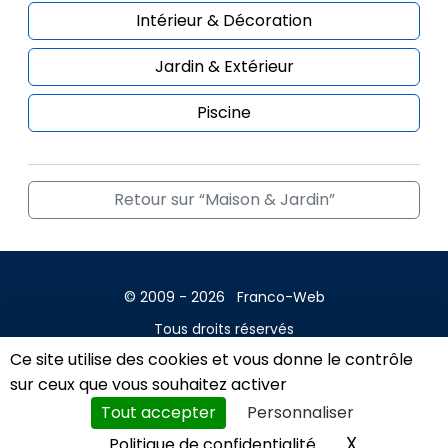
Intérieur & Décoration
Jardin & Extérieur
Piscine
Retour sur “Maison & Jardin”
© 2009 - 2026
Franco-Web
Tous droits réservés
Ce site utilise des cookies et vous donne le contrôle
Contact
sur ceux que vous souhaitez activer
Mentions légales
Tout accepter
Personnaliser
A propos
X
Masquer l
Politique de confidentialité