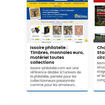
Issoire philatelie :
Cha
Timbres, monnaies euro,
Sta
matériel toutes
circ
collections
Noma
stru
Issoire-philatelie.com est une
stag
référence dédiée à l’univers de
et l
la philatélie, pensée pour les
conç
collectionneurs passionnés
comme pour les amateurs…