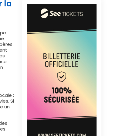
 la
upe
ie
epères
ent
des
une
on
ocale :
ies. Si
re un
 des
tes