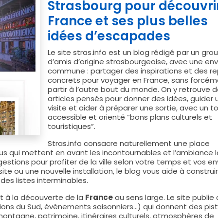
Strasbourg pour découvrir
France et ses plus belles
idées d’escapades
Le site stras.info est un blog rédigé par un gro
d’amis d’origine strasbourgeoise, avec une env
commune : partager des inspirations et des r
concrets pour voyager en France, sans forcém
partir à l’autre bout du monde. On y retrouve 
articles pensés pour donner des idées, guider 
visite et aider à préparer une sortie, avec un t
accessible et orienté “bons plans culturels et
touristiques”.
Stras.info consacre naturellement une place
us qui mettent en avant les incontournables et l’ambiance l
estions pour profiter de la ville selon votre temps et vos env
e ou une nouvelle installation, le blog vous aide à construi
es listes interminables.
git à la découverte de la
France
au sens large. Le site publie
ations du Sud, événements saisonniers…) qui donnent des pis
ontagne, patrimoine, itinéraires culturels, atmosphères de