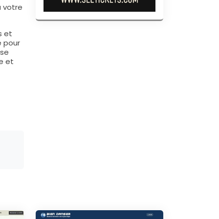
à votre
s et
e pour
 se
e et