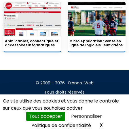
Abix : câbles, connectique et
Micro Application : vente en
accessoires informatiques
ligne de logiciels, jeux vidéos
© 2009 - 2026
Franco-Web
Tous droits réservés
Ce site utilise des cookies et vous donne le contrôle
Contact
sur ceux que vous souhaitez activer
Mentions légales
Tout accepter
Personnaliser
A propos
X
Masquer l
Politique de confidentialité