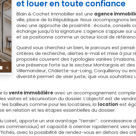
et louer en toute confiance
Blain & Cochet Immobilier est une
agence immobili
ville, place de la République. Nous accompagnons les
avec une approche de proximité : écoute, conseils co
échange jusqu’à la signature. L’agence s’appuie sur
et se positionne comme un acteur local de référence
Quand vous cherchez un bien, le parcours est pensé 
critères de recherche, alertes e-mail et mise à jour ré
proposés couvrent des typologies variées (maisons,
une présence forte sur le secteur Montargois et d
Villemandeur, Châlette-sur-Loing, Corquilleroy ou e
diversité permet de viser juste, que vous souhaitiez 
r la
vente immobilière
avec un accompagnement complet :
 des visites et sécurisation du dossier. L’objectif est de vend
les bailleurs comme pour les locataires, la
location
est éga
mise en relation et les étapes essentielles du dossier.
r du Loiret, apporte un vrai avantage “terrain” : connaissanc
pôles commerciaux) et capacité à orienter rapidement vers le
ffichés, avec la possibilité de rendez-vous en dehors des cr