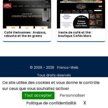
Café Vietnamien : Arabica,
Vente de café et thé :
robusta et the en grains
boutique Cafés Marc
© 2009 - 2026
Franco-Web
Tous droits réservés
Ce site utilise des cookies et vous donne le contrôle
Contact
sur ceux que vous souhaitez activer
Mentions légales
Tout accepter
Personnaliser
A propos
X
Masquer l
Politique de confidentialité