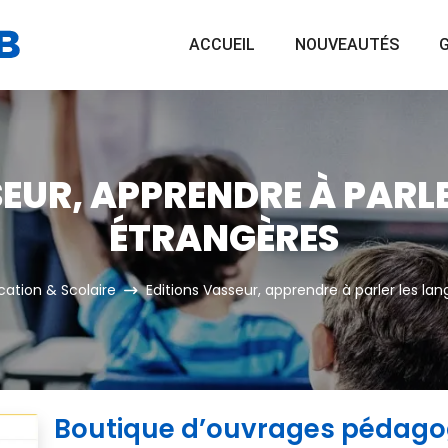
ACCUEIL
NOUVEAUTÉS
G
EUR, APPRENDRE À PARL
ÉTRANGÈRES
cation & Scolaire
Editions Vasseur, apprendre à parler les la
Boutique d’ouvrages pédago