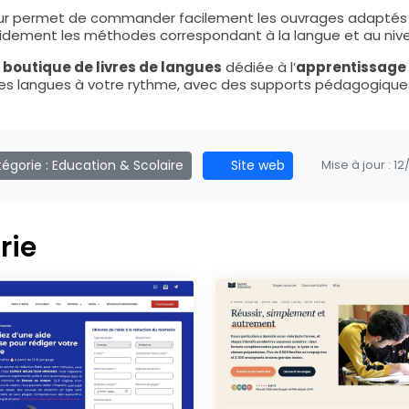
eur permet de commander facilement les ouvrages adaptés à 
rapidement les méthodes correspondant à la langue et au niv
e
boutique de livres de langues
dédiée à l’
apprentissage 
es langues à votre rythme, avec des supports pédagogiques
égorie :
Education & Scolaire
Site web
Mise à jour :
12
rie