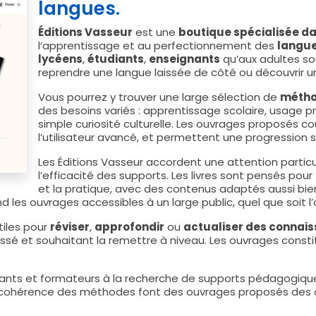
langues.
Éditions Vasseur
est une
boutique spécialisée d
l’apprentissage et au perfectionnement des
langue
lycéens
,
étudiants
,
enseignants
qu’aux adultes sou
reprendre une langue laissée de côté ou découvrir u
Vous pourrez y trouver une large sélection de
métho
des besoins variés : apprentissage scolaire, usage 
simple curiosité culturelle. Les ouvrages proposés c
l’utilisateur avancé, et permettent une progression
Les Éditions Vasseur accordent une attention particu
l’efficacité des supports. Les livres sont pensés pou
et la pratique, avec des contenus adaptés aussi bi
 les ouvrages accessibles à un large public, quel que soit l’o
tiles pour
réviser
,
approfondir
ou
actualiser des connais
sé et souhaitant la remettre à niveau. Les ouvrages constit
nants et formateurs à la recherche de supports pédagogiques
 la cohérence des méthodes font des ouvrages proposés des 