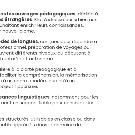
ans les ouvrages pédagogiques
, dédiée à
s étrangères
. Elle s’adresse aussi bien aux
haitant enrichir leurs connaissances,
n nouvel idiome.
des de langues
, conçues pour répondre à
professionnel, préparation de voyages ou
ouvrent différents niveaux, du débutant à
 structurée et autonome.
lière à la clarté pédagogique et à
r faciliter la compréhension, la mémorisation
en à un cadre académique qu’à un
bjectif poursuivi.
sances linguistiques
, notamment pour les
uent un support fiable pour consolider les
 structurés, utilisables en classe ou dans
outils appréciés dans le domaine de