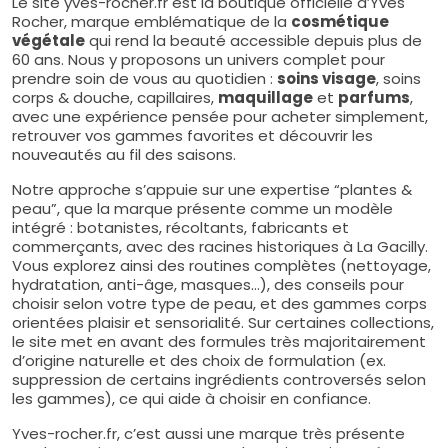
Le site yves-rocher.fr est la boutique officielle d’Yves
Rocher, marque emblématique de la
cosmétique
végétale
qui rend la beauté accessible depuis plus de
60 ans. Nous y proposons un univers complet pour
prendre soin de vous au quotidien :
soins visage
, soins
corps & douche, capillaires,
maquillage
et
parfums
,
avec une expérience pensée pour acheter simplement,
retrouver vos gammes favorites et découvrir les
nouveautés au fil des saisons.
Notre approche s’appuie sur une expertise “plantes &
peau”, que la marque présente comme un modèle
intégré : botanistes, récoltants, fabricants et
commerçants, avec des racines historiques à La Gacilly.
Vous explorez ainsi des routines complètes (nettoyage,
hydratation, anti-âge, masques…), des conseils pour
choisir selon votre type de peau, et des gammes corps
orientées plaisir et sensorialité. Sur certaines collections,
le site met en avant des formules très majoritairement
d’origine naturelle et des choix de formulation (ex.
suppression de certains ingrédients controversés selon
les gammes), ce qui aide à choisir en confiance.
Yves-rocher.fr, c’est aussi une marque très présente