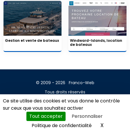
Gestion et vente de bateaux
Windward-Islands, location
de bateaux
© 2009 - 2026
Franco-Web
Tous droits réservés
Ce site utilise des cookies et vous donne le contrôle
Contact
sur ceux que vous souhaitez activer
Mentions légales
Tout accepter
Personnaliser
A propos
X
Masquer l
Politique de confidentialité