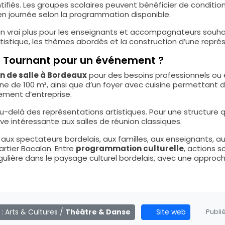
ntifiés. Les groupes scolaires peuvent bénéficier de conditi
 en journée selon la programmation disponible.
n vrai plus pour les enseignants et accompagnateurs souhai
tistique, les thèmes abordés et la construction d’une repré
nt Tournant pour un événement ?
on de salle à Bordeaux
pour des besoins professionnels ou 
e de 100 m², ainsi que d’un foyer avec cuisine permettant 
ement d’entreprise.
au-delà des représentations artistiques. Pour une structure qu
ive intéressante aux salles de réunion classiques.
ux spectateurs bordelais, aux familles, aux enseignants, au
artier Bacalan. Entre
programmation culturelle
, actions s
ngulière dans le paysage culturel bordelais, avec une approche
 :
Arts & Cultures
/
Théâtre & Danse
Site web
Publié