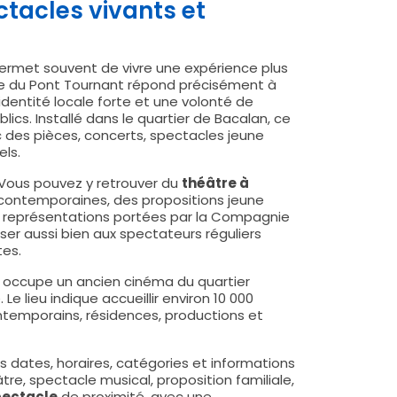
ctacles vivants et
 permet souvent de vivre une expérience plus
tre du Pont Tournant répond précisément à
dentité locale forte et une volonté de
lics. Installé dans le quartier de Bacalan, ce
ec des pièces, concerts, spectacles jeune
els.
. Vous pouvez y retrouver du
théâtre à
 contemporaines, des propositions jeune
s représentations portées par la Compagnie
er aussi bien aux spectateurs réguliers
tes.
nt occupe un ancien cinéma du quartier
Le lieu indique accueillir environ 10 000
ntemporains, résidences, productions et
 dates, horaires, catégories et informations
re, spectacle musical, proposition familiale,
pectacle
de proximité, avec une