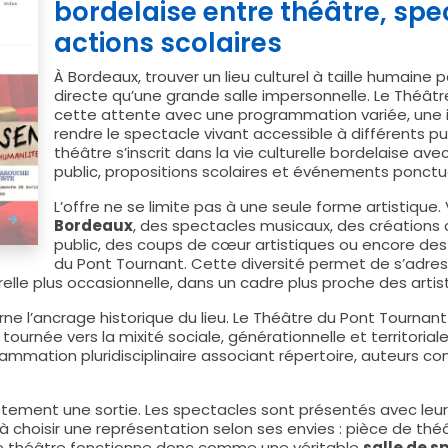
bordelaise entre théâtre, spe
actions scolaires
À Bordeaux, trouver un lieu culturel à taille humaine
directe qu’une grande salle impersonnelle. Le Théâ
cette attente avec une programmation variée, une i
rendre le spectacle vivant accessible à différents pub
théâtre s’inscrit dans la vie culturelle bordelaise av
public, propositions scolaires et événements ponctu
L’offre ne se limite pas à une seule forme artistique
Bordeaux
, des spectacles musicaux, des créations
public, des coups de cœur artistiques ou encore de
du Pont Tournant. Cette diversité permet de s’adress
elle plus occasionnelle, dans un cadre plus proche des artis
rne l’ancrage historique du lieu. Le Théâtre du Pont Tourna
urnée vers la mixité sociale, générationnelle et territoriale. 
mmation pluridisciplinaire associant répertoire, auteurs co
ement une sortie. Les spectacles sont présentés avec leurs
 choisir une représentation selon ses envies : pièce de théât
 Le théâtre fonctionne donc comme une véritable
salle de s